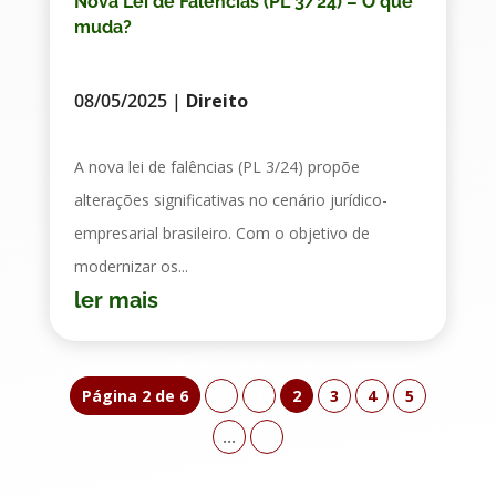
Nova Lei de Falências (PL 3/24) – O que
muda?
08/05/2025
|
Direito
A nova lei de falências (PL 3/24) propõe
alterações significativas no cenário jurídico-
empresarial brasileiro. Com o objetivo de
modernizar os...
ler mais
Página 2 de 6
«
1
2
3
4
5
...
»