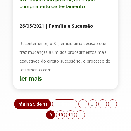
cumprimento de testamento
26/05/2021
|
Família e Sucessão
Recentemente, o STJ emitiu uma decisão que
traz mudanças a um dos procedimentos mais
exaustivos do direito sucessório, o processo de
testamento com...
ler mais
Página 9 de 11
« Primeira
«
...
7
8
9
10
11
»