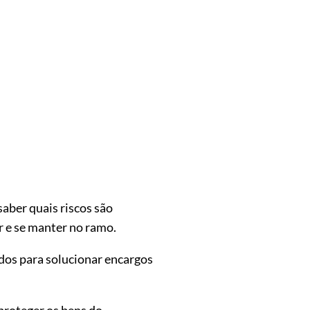
saber quais riscos são
r e se manter no ramo.
dos para solucionar encargos
proteger os bens do