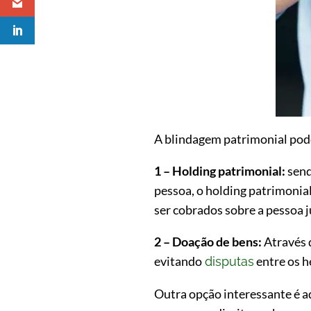
A blindagem patrimonial pode
1 – Holding patrimonial:
send
pessoa, o holding patrimonial
ser cobrados sobre a pessoa j
2 – Doação de bens:
Através d
evitando
entre os h
disputas
Outra opção interessante é ad