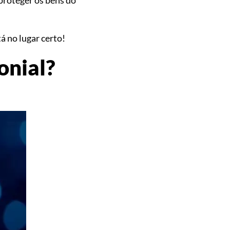
á no lugar certo!
onial?