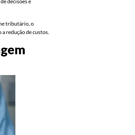
de decisões e
e tributário, o
o a redução de custos.
dagem