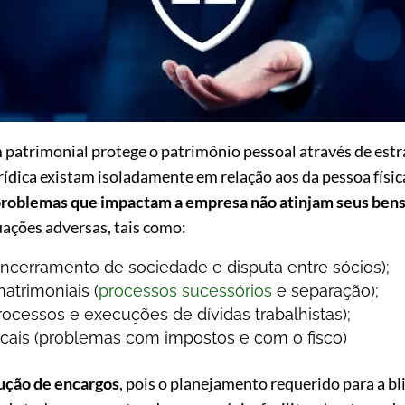
atrimonial protege o patrimônio pessoal através de estra
ídica existam isoladamente em relação aos da pessoa física
roblemas que impactam a empresa não atinjam seus bens
uações adversas, tais como:
encerramento de sociedade e disputa entre sócios);
atrimoniais (
processos sucessórios
e separação);
rocessos e execuções de dívidas trabalhistas);
iscais (problemas com impostos e com o fisco)
ução de encargos
, pois o planejamento requerido para a 