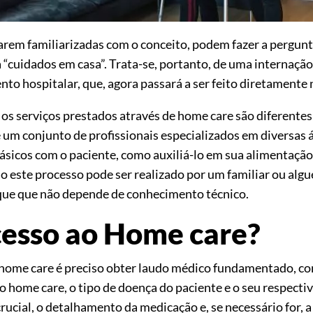
rem familiarizadas com o conceito, podem fazer a pergunta
 “cuidados em casa”. Trata-se, portanto, de uma internação 
to hospitalar, que, agora passará a ser feito diretamente 
os serviços prestados através de home care são diferentes 
um conjunto de profissionais especializados em diversas ár
sicos com o paciente, como auxiliá-lo em sua alimentação,
odo este processo pode ser realizado por um familiar ou alg
á que que não depende de conhecimento técnico.
cesso ao Home care?
 home care é preciso obter laudo médico fundamentado, co
o home care, o tipo de doença do paciente e o seu respecti
rucial, o detalhamento da medicação e, se necessário for, a