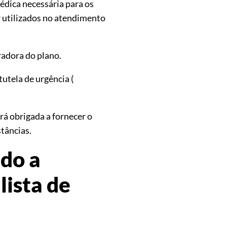
édica necessária para os
r utilizados no atendimento
radora do plano.
tutela de urgência (
rá obrigada a fornecer o
stâncias.
do a
lista de