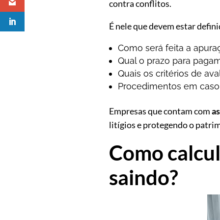
contra conflitos.
É nele que devem estar defin
Como será feita a apuraç
Qual o prazo para paga
Quais os critérios de av
Procedimentos em caso 
Empresas que contam com
as
litígios e protegendo o patr
Como calcula
saindo?