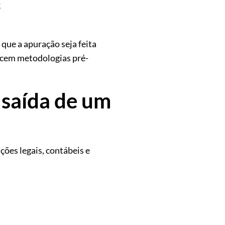
;
que a apuração seja feita
lecem metodologias pré-
a saída de um
ções legais, contábeis e