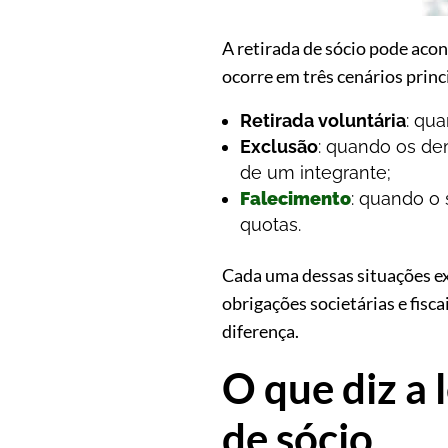
A retirada de sócio pode acon
ocorre em três cenários princ
Retirada voluntária
: qu
Exclusão
: quando os dem
de um integrante;
Falecimento
: quando o 
quotas.
Cada uma dessas situações ex
obrigações societárias e fisca
diferença.
O que diz a 
de sócio