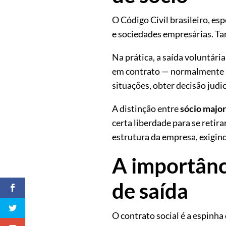
O Código Civil brasileiro, es
e sociedades empresárias. Ta
Na prática, a saída voluntári
em contrato — normalmente 60
situações, obter decisão judic
A distinção entre
sócio major
certa liberdade para se retir
estrutura da empresa, exigi
A importânci
de saída
O contrato social é a espinh