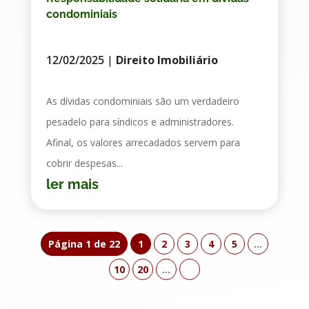
condominiais
12/02/2025
|
Direito Imobiliário
As dívidas condominiais são um verdadeiro
pesadelo para síndicos e administradores.
Afinal, os valores arrecadados servem para
cobrir despesas...
ler mais
Página 1 de 22
1
2
3
4
5
...
10
20
...
»