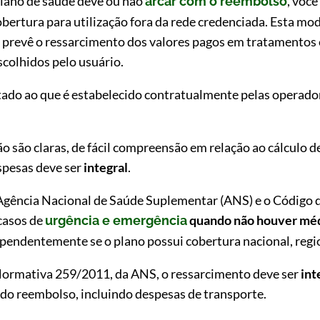
 plano de saúde deve ou não
, você
arcar com o reembolso
obertura para utilização fora da rede credenciada. Esta m
ue prevê o ressarcimento dos valores pagos em tratamentos
scolhidos pelo usuário.
tado ao que é estabelecido contratualmente pelas operad
ão são claras, de fácil compreensão em relação ao cálculo
spesas deve ser
integral
.
 Agência Nacional de Saúde Suplementar (ANS) e o Código 
casos de
quando não houver médi
urgência e emergência
ependentemente se o plano possui cobertura nacional, regio
ormativa 259/2011, da ANS, o ressarcimento deve ser
int
 do reembolso, incluindo despesas de transporte.