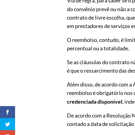
Via de regra, para saber se o
do convênio prevê ou não a c
contrato de livre escolha, q
em prestadores de serviços e
O reembolso, contudo, é limi
percentual ou a totalidade.
Se as cláusulas do contrato n
é que o ressarcimento das de
Além disso, de acordo com a
reembolso é obrigatório nos 
credenciada disponível
, ind
De acordo com a Resolução N
contado a data de solicitação