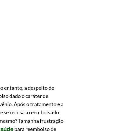
o entanto, a despeito de
olso dado o caráter de
nvênio. Após o tratamento e a
ue se recusa a reembolsá-lo
 é mesmo? Tamanha frustração
para reembolso de
 saúde