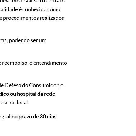
 deve observar se o contrato
odalidade é conhecida como
 e procedimentos realizados
oras, podendo ser um
 de reembolso, o entendimento
de Defesa do Consumidor, o
co ou hospital da rede
nal ou local.
egral no prazo de 30 dias
,