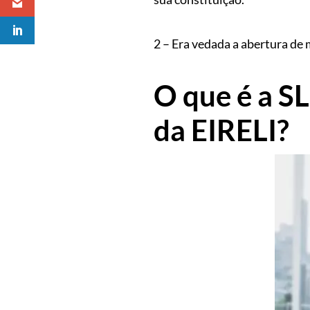
2 – Era vedada a abertura de
O que é a S
da EIRELI?