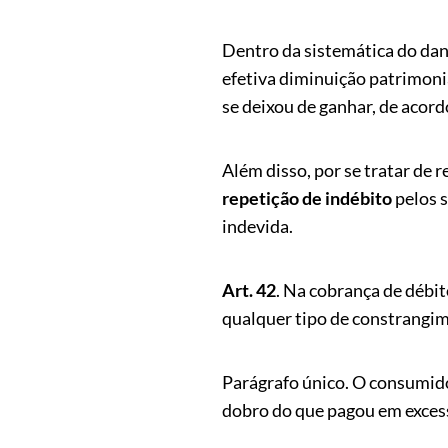
Dentro da sistemática do dan
efetiva diminuição patrimonial
se deixou de ganhar, de acord
Além disso, por se tratar de 
repetição de indébito
pelos s
indevida.
Art. 42
. Na cobrança de débi
qualquer tipo de constrangi
Parágrafo único. O consumidor
dobro do que pagou em excesso