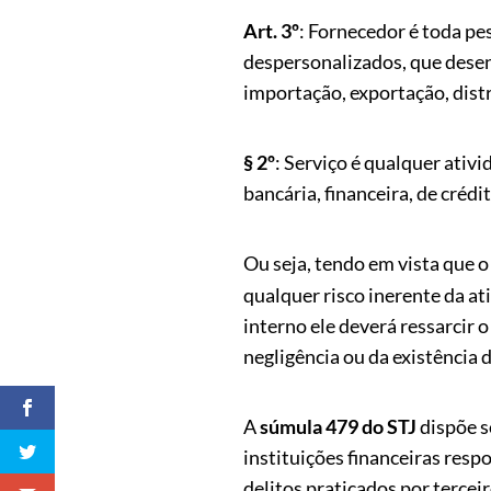
Art. 3º
: Fornecedor é toda pes
despersonalizados, que dese
importação, exportação, dist
§ 2º
: Serviço é qualquer ati
bancária, financeira, de crédi
Ou seja, tendo em vista que 
qualquer risco inerente da a
interno ele deverá ressarcir 
negligência ou da existência d
A
súmula 479 do STJ
dispõe s
instituições financeiras resp
delitos praticados por tercei