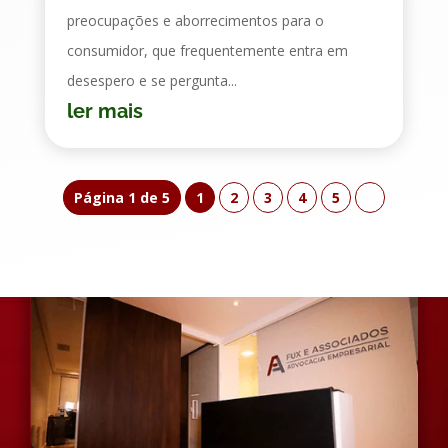
preocupações e aborrecimentos para o
consumidor, que frequentemente entra em
desespero e se pergunta...
ler mais
Página 1 de 5
1
2
3
4
5
»