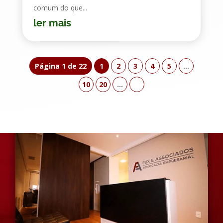
comum do que...
ler mais
Página 1 de 22
1
2
3
4
5
...
10
20
...
»