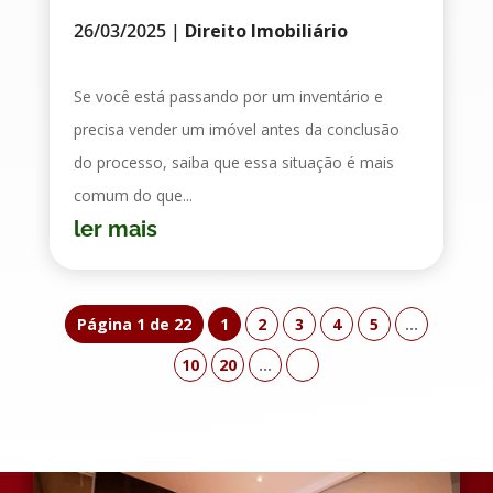
26/03/2025
|
Direito Imobiliário
Se você está passando por um inventário e
precisa vender um imóvel antes da conclusão
do processo, saiba que essa situação é mais
comum do que...
ler mais
Página 1 de 22
1
2
3
4
5
...
10
20
...
»