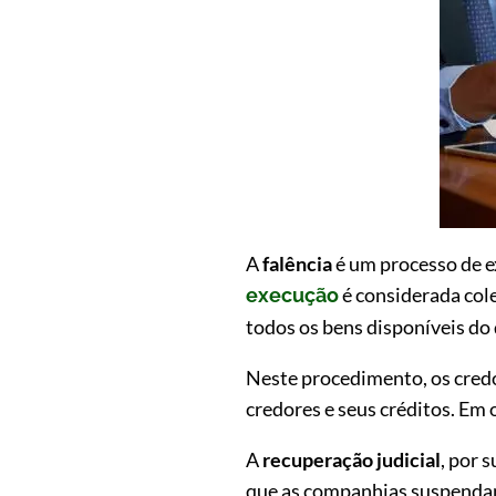
A
falência
é um processo de ex
é considerada cole
execução
todos os bens disponíveis do
Neste procedimento, os credo
credores e seus créditos. Em o
A
recuperação judicial
, por 
que as companhias suspendam