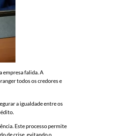
a empresa falida. A
branger todos os credores e
egurar a igualdade entre os
rédito.
alência. Este processo permite
 de crise, evitando o