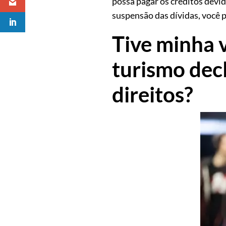
possa pagar os créditos devid
suspensão das dívidas, você 
Tive minha 
turismo decl
direitos?