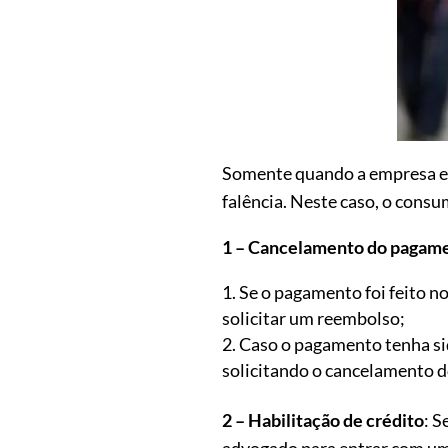
Somente quando a empresa est
falência. Neste caso, o cons
1 – Cancelamento do pagam
Se o pagamento foi feito no
solicitar um reembolso;
Caso o pagamento tenha sid
solicitando o cancelamento d
2 – Habilitação de crédito
: S
advogado para entrar com um p