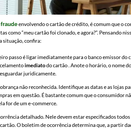
e
envolvendo o cartão de crédito, é comum que o c
fraude
tas como “meu cartão foi clonado, e agora?”. Pensando ni
 situação, confira:
eiro passo é ligar imediatamente para o banco emissor do c
ancelamento
imediato
do cartão . Anote o horário, o nome d
resguardar juridicamente.
obrança não reconhecida. Identifique as datas e as lojas pa
ompras em questão. É bastante comum que o consumidor n
ela for de um e-commerce.
corrência detalhado. Nele devem estar especificados todos 
cartão. O boletim de ocorrência determina que, a partir d