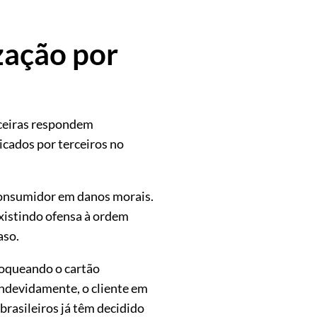
zação por
nceiras respondem
icados por terceiros no
 consumidor em danos morais.
existindo ofensa à ordem
aso.
loqueando o cartão
ndevidamente, o cliente em
brasileiros já têm decidido