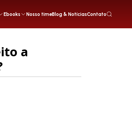
Ebooks
Nosso time
Blog & Notícias
Contato
ito a
?