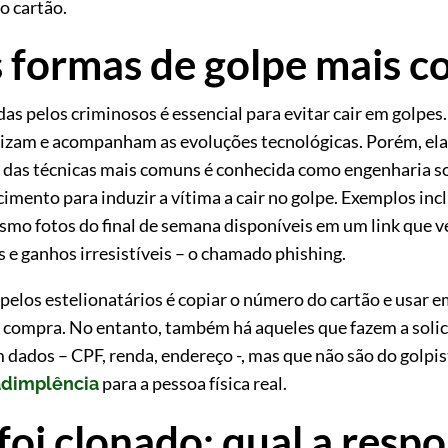
o cartão.
s formas de golpe mais 
s pelos criminosos é essencial para evitar cair em golpes.
ualizam e acompanham as evoluções tecnológicas. Porém, 
das técnicas mais comuns é conhecida como engenharia socia
imento para induzir a vítima a cair no golpe. Exemplos inc
esmo fotos do final de semana disponíveis em um link qu
e ganhos irresistíveis – o chamado phishing.
 pelos estelionatários é copiar o número do cartão e usar
a compra. No entanto, também há aqueles que fazem a soli
dados – CPF, renda, endereço -, mas que não são do golpist
para a pessoa física real.
adimplência
oi clonado: qual a resp