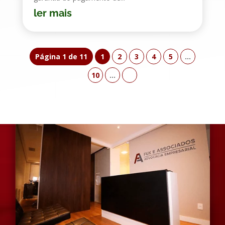
ler mais
Página 1 de 11
1
2
3
4
5
...
10
...
»