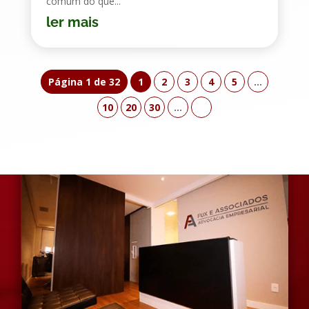
comum do que...
ler mais
Página 1 de 32
1
2
3
4
5
...
10
20
30
...
»