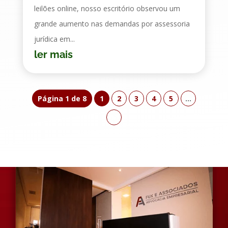
leilões online, nosso escritório observou um
grande aumento nas demandas por assessoria
jurídica em...
ler mais
Página 1 de 8
1
2
3
4
5
...
»